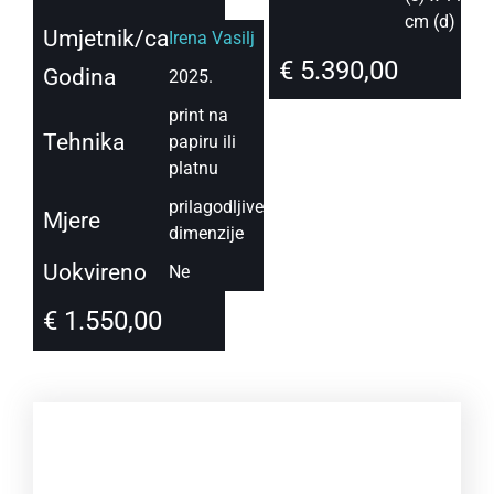
cm (d)
Umjetnik/ca
Irena Vasilj
€
5.390,00
Godina
2025.
print na
Tehnika
papiru ili
platnu
prilagodljive
Mjere
dimenzije
Uokvireno
Ne
€
1.550,00