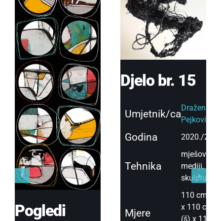
Djelo br. 15
Dražen
Umjetnik/ca
Pejković
Godina
2020./2021
mješoviti
Tehnika
mediji,
skulptura
110 cm (v)
Pogledi
x 110 cm
Mjere
(š) x 110