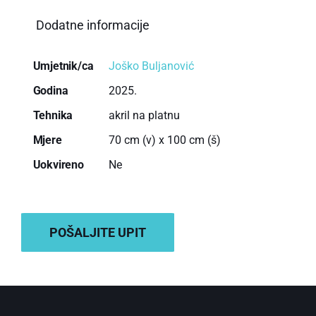
Dodatne informacije
Umjetnik/ca
Joško Buljanović
Godina
2025.
Tehnika
akril na platnu
Mjere
70 cm (v) x 100 cm (š)
Uokvireno
Ne
DODAJ U KOŠARICU
POŠALJITE UPIT