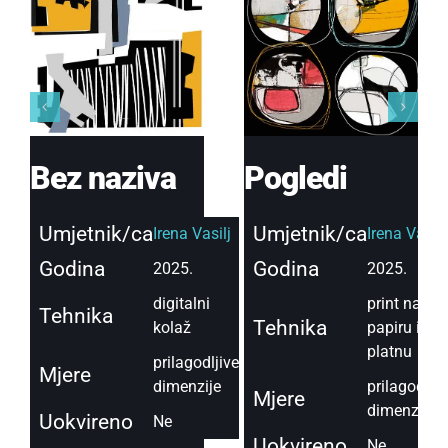
Bez naziva
Pogledi
Umjetnik/ca
Umjetnik/ca
Irena Vasilj
Irena Vasilj
Godina
Godina
2025.
2025.
digitalni
print na
Tehnika
Tehnika
kolaž
papiru ili
platnu
prilagodljive
Mjere
dimenzije
prilagodljiv
Mjere
dimenzije
Uokvireno
Ne
Uokvireno
Ne