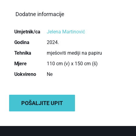
Dodatne informacije
Umjetnik/ca
Jelena Martinović
Godina
2024.
Tehnika
mješoviti mediji na papiru
Mjere
110 cm (v) x 150 cm (š)
Uokvireno
Ne
DODAJ U KOŠARICU
POŠALJITE UPIT