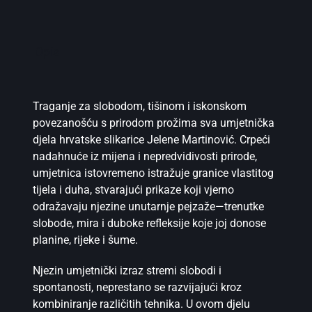
Opis
Traganje za slobodom, tišinom i iskonskom
povezanošću s prirodom prožima sva umjetnička
djela
hrvatske slikarice
Jelene Martinović. Crpeći
nadahnuće iz mijena i nepredvidivosti prirode,
umjetnica istovremeno istražuje granice vlastitog
tijela i duha, stvarajući prikaze koji vjerno
odražavaju njezine unutarnje pejzaže—trenutke
slobode, mira i duboke refleksije koje joj donose
planine, rijeke i šume.
Njezin umjetnički izraz stremi slobodi i
spontanosti, neprestano se razvijajući kroz
kombiniranje različitih tehnika. U ovom djelu