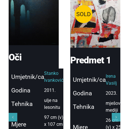
SOLD
Oči
Predmet 1
Stanko
Irena
Umjetnik/ca
Umjetnik/ca
Ivanković
Vasilj
Godina
2011.
Godina
2023.
ulje na
mješoviti
Tehnika
Tehnika
lesonitu
mediji
97 cm (v)
26 cm
Mjere
x 107 cm
Mjere
(v) x 25