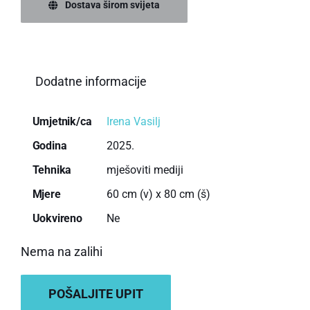
Dostava širom svijeta
Dodatne informacije
Umjetnik/ca
Irena Vasilj
Godina
2025.
Tehnika
mješoviti mediji
Mjere
60 cm (v) x 80 cm (š)
Uokvireno
Ne
Nema na zalihi
POŠALJITE UPIT